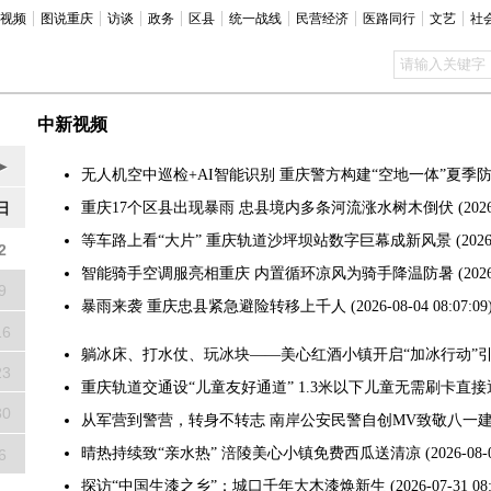
视频
图说重庆
访谈
政务
区县
统一战线
民营经济
医路同行
文艺
社
中新视频
►
无人机空中巡检+AI智能识别 重庆警方构建“空地一体”夏季
重庆17个区县出现暴雨 忠县境内多条河流涨水树木倒伏
(202
日
等车路上看“大片” 重庆轨道沙坪坝站数字巨幕成新风景
(2026
2
智能骑手空调服亮相重庆 内置循环凉风为骑手降温防暑
(202
9
暴雨来袭 重庆忠县紧急避险转移上千人
(2026-08-04 08:07:09
16
躺冰床、打水仗、玩冰块——美心红酒小镇开启“加冰行动”
23
重庆轨道交通设“儿童友好通道” 1.3米以下儿童无需刷卡直接
30
从军营到警营，转身不转志 南岸公安民警自创MV致敬八一
晴热持续致“亲水热” 涪陵美心小镇免费西瓜送清凉
(2026-08-
6
探访“中国生漆之乡”：城口千年大木漆焕新生
(2026-07-31 08