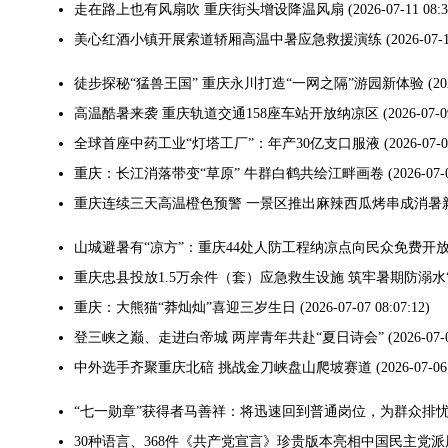
走在路上也有风扇吹 重庆街头增设降温风扇
(2026-07-11 08:3
美心红酒小镇开展索道轿厢高温中暑应急救援演练
(2026-07-1
徒步探秘“猛兽王国” 重庆永川打造“一网之隔”游园新体验
(20
高温酷暑来袭 重庆轨道交通158座车站开放纳凉区
(2026-07-0
全球首座中药工业“灯塔工厂”：年产30亿支口服液
(2026-07-0
重庆：长江消落带变“草原” 牛群白鹤共绘江畔画卷
(2026-07-
重庆连续三天高温橙色预警 一景区推出麻辣西瓜烤串成消暑
山城避暑有“凉方”：重庆44处人防工程纳凉点向民众免费开
重庆忠县投放1.5万余件（套）应急救生设施 筑牢暑期防溺水
重庆：大熊猫“莽灿灿”喜迎三岁生日
(2026-07-07 08:07:12)
登三峡之巅、走进白帝城 两岸青年共赴“夏日诗会”
(2026-07-
中外选手齐聚重庆北碚 挑战金刀峡盘山爬坡赛道
(2026-07-06
“七一勋章”获得者马善祥：将迅速回到普通岗位，为群众排
30种语言、368件《共产党宣言》珍贵版本亮相中国民主党