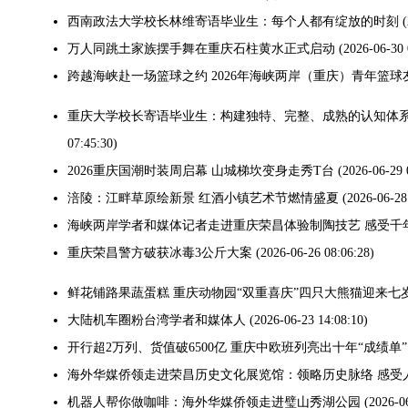
西南政法大学校长林维寄语毕业生：每个人都有绽放的时刻
万人同跳土家族摆手舞在重庆石柱黄水正式启动
(2026-06-30 
跨越海峡赴一场篮球之约 2026年海峡两岸（重庆）青年篮球
重庆大学校长寄语毕业生：构建独特、完整、成熟的认知体系
07:45:30)
2026重庆国潮时装周启幕 山城梯坎变身走秀T台
(2026-06-29 
涪陵：江畔草原绘新景 红酒小镇艺术节燃情盛夏
(2026-06-28
海峡两岸学者和媒体记者走进重庆荣昌体验制陶技艺 感受千
重庆荣昌警方破获冰毒3公斤大案
(2026-06-26 08:06:28)
鲜花铺路果蔬蛋糕 重庆动物园“双重喜庆”四只大熊猫迎来七
大陆机车圈粉台湾学者和媒体人
(2026-06-23 14:08:10)
开行超2万列、货值破6500亿 重庆中欧班列亮出十年“成绩单”
海外华媒侨领走进荣昌历史文化展览馆：领略历史脉络 感受
机器人帮你做咖啡：海外华媒侨领走进璧山秀湖公园
(2026-0