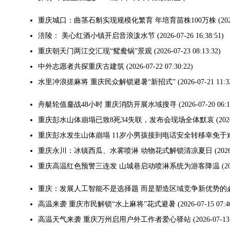
重庆城口：曲茎石斛实现规模化繁育 年培育苗株100万株
(20
涪陵： 美心红酒小镇开启音浪泼水节
(2026-07-26 16:38:51)
重庆朝天门两江交汇现“鸳鸯锅”景观
(2026-07-23 08:13:32)
中外志愿者共探重庆古建筑
(2026-07-22 07:30:22)
水里冲浪搓麻将 重庆民众解锁避暑“新招式”
(2026-07-21 11:3
舟艇轮值鏖战48小时 重庆消防开展水域搜寻
(2026-07-20 06:1
重庆彭水山体崩塌已致8死34失联，发布会现场全体默哀
(202
重庆彭水发生山体崩塌 11岁小男孩接到电话安全转移幸免于
重庆永川：冰镇西瓜、水雾喷淋 动物花式解锁清凉夏日
(202
重庆高温红色预警三连发 山城巷启动喷淋系统为游客降温
(2
重庆：发展人工智能不是选择题 而是塑造区域竞争新优势的
高温来袭 重庆市民解锁“水上麻将”花式避暑
(2026-07-15 07:4
高温天气来袭 重庆万州启用户外工作者爱心驿站
(2026-07-13