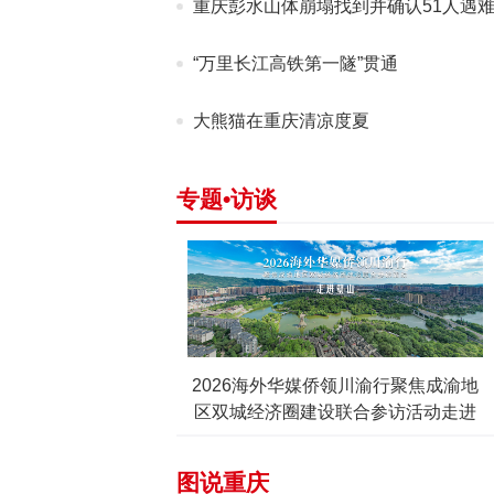
重庆彭水山体崩塌找到并确认51人遇难 
“万里长江高铁第一隧”贯通
大熊猫在重庆清凉度夏
专题•
访谈
媒侨领川渝行走进铜梁
2026海外华媒侨领川渝行聚焦成渝地
区双城经济圈建设联合参访活动走进
壁山
图说重庆