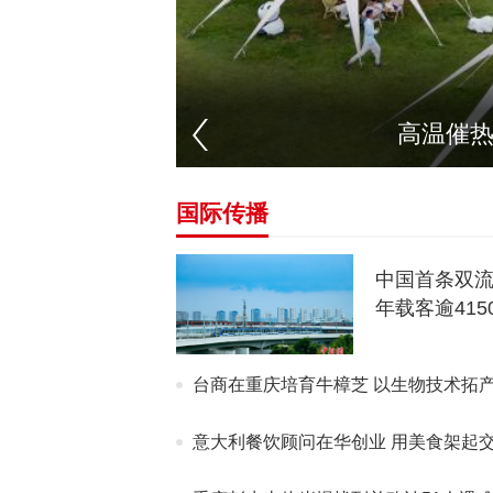
高温催热
国际传播
中国首条双
年载客逾415
台商在重庆培育牛樟芝 以生物技术拓
意大利餐饮顾问在华创业 用美食架起