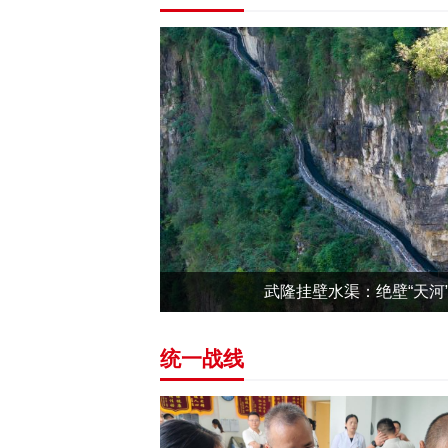
武隆挂壁水渠：绝壁“天河
统一战线