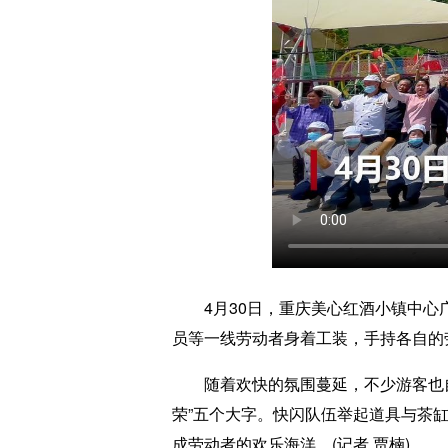
4月30日，重庆美心红酒小镇中心广
员等一线劳动者身着工装，手持各自的劳
随着欢快的氛围蔓延，不少游客也自发
荣”五个大字。快闪队伍举起道具与茶
成劳动者的欢乐海洋。(记者 贾楠)