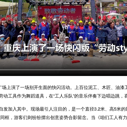
场上演了一场别开生面的快闪活动。上百位泥工、木匠、油漆
动工具作为舞蹈道具，在“工人乐队”的音乐伴奏下边唱边跳，喜
加入其中。现场最引人注目的，是一个直径3.2米、高5米的
缸同框，游客们则纷纷摆出创意姿势合影留念。当《咱们工人有