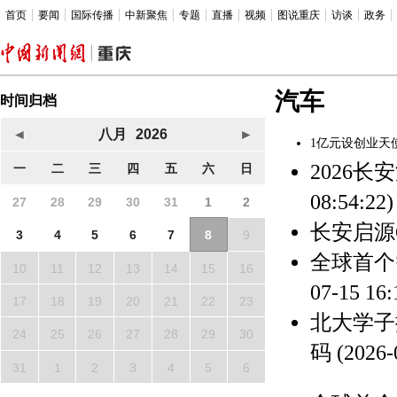
首页
要闻
国际传播
中新聚焦
专题
直播
视频
图说重庆
访谈
政务
汽车
时间归档
◄
八月
2026
►
1亿元设创业天
2026
一
二
三
四
五
六
日
08:54:22)
27
28
29
30
31
1
2
长安启源
3
4
5
6
7
8
9
全球首个
10
11
12
13
14
15
16
07-15 16:
17
18
19
20
21
22
23
北大学子
24
25
26
27
28
29
30
码
(2026-
31
1
2
3
4
5
6