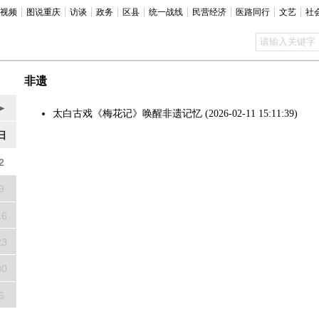
视频
图说重庆
访谈
政务
区县
统一战线
民营经济
医路同行
文艺
社
非遗
►
太白古戏《梅花记》唤醒非遗记忆
(2026-02-11 15:11:39)
日
2
9
16
23
30
6