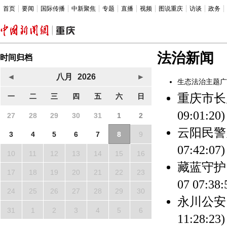
首页
要闻
国际传播
中新聚焦
专题
直播
视频
图说重庆
访谈
政务
法治新闻
时间归档
◄
八月
2026
►
生态法治主题广
重庆市长
一
二
三
四
五
六
日
09:01:20)
27
28
29
30
31
1
2
云阳民警
3
4
5
6
7
8
9
07:42:07)
10
11
12
13
14
15
16
藏蓝守护
17
18
19
20
21
22
23
07 07:38:
24
25
26
27
28
29
30
永川公安
31
1
2
3
4
5
6
11:28:23)