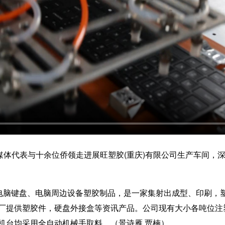
体代表与十余位侨领走进展旺塑胶(重庆)有限公司生产车间，
脑键盘、电脑周边设备塑胶制品，是一家集射出成型、印刷，
厂提供塑胶件，硬盘外接盒等资讯产品。公司现有大小各吨位注塑
机台均采用全自动机械手取料。（景诗雁 贾楠）