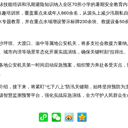
技能培训和汛期避险知识纳入全区70所小学的暑期安全教育内
办兴趣培训班，覆盖重点未成年人860余名，从源头上减少汛期私
水专题教育，并在重点水域增设警示标牌230余块、救援设备5
坪坝、大渡口、渝中等属地公安机关，将多支社会救援力量纳
、城市内涝等场景常态化开展实战演练，确保关键时刻“拉得出、
地公安机关第一时间启动应急预案，组织警力奔赴各受灾点，
。
，接下来，将紧盯“七下八上”防汛关键期，始终坚持预防为
级智慧监测预警平台，强化实战应急演练，全力守护人民群众生命