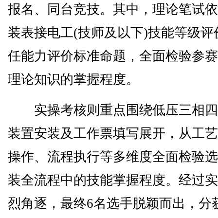
报名、同台竞技。其中，理论笔试依
装表接电工(技师及以下)技能等级评
任能力评价标准命题，全面检验参赛
理论知识的掌握程度。
实操考核则重点围绕低压三相四
装置安装及工作票填写展开，从工艺
操作、流程执行等多维度全面检验选
装全流程中的技能掌握程度。经过实
烈角逐，最终6名选手脱颖而出，分