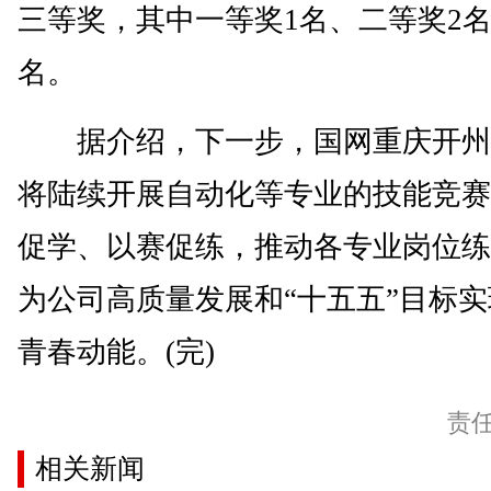
三等奖，其中一等奖1名、二等奖2名
名。
据介绍，下一步，国网重庆开州
将陆续开展自动化等专业的技能竞赛
促学、以赛促练，推动各专业岗位练
为公司高质量发展和“十五五”目标
青春动能。(完)
责
相关新闻