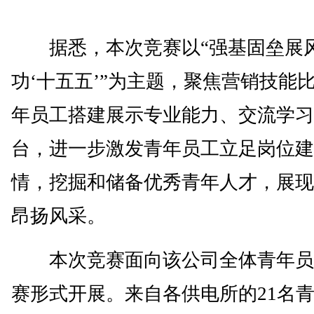
据悉，本次竞赛以“强基固垒展风
功‘十五五’”为主题，聚焦营销技能
年员工搭建展示专业能力、交流学习
台，进一步激发青年员工立足岗位建
情，挖掘和储备优秀青年人才，展现
昂扬风采。
本次竞赛面向该公司全体青年员
赛形式开展。来自各供电所的21名