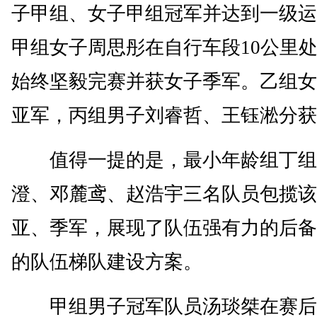
子甲组、女子甲组冠军并达到一级运
甲组女子周思彤在自行车段10公里
始终坚毅完赛并获女子季军。乙组女
亚军，丙组男子刘睿哲、王钰淞分获
值得一提的是，最小年龄组丁组
澄、邓麓鸢、赵浩宇三名队员包揽该
亚、季军，展现了队伍强有力的后备
的队伍梯队建设方案。
甲组男子冠军队员汤琰桀在赛后