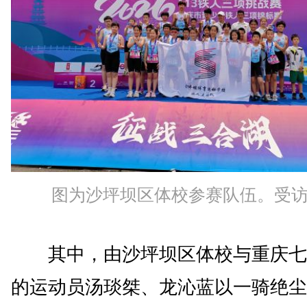
图为沙坪坝区体校参赛队伍。受
其中，由沙坪坝区体校与重庆七
的运动员汤琰桀、龙沁蓝以一骑绝尘