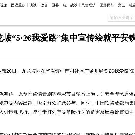
视频
图说重庆
访谈
政务
区县
统一战线
民营经济
医路同行
文艺
社
坡“5·26我爱路”集中宣传绘就平安
楠)26日，九龙坡区在华岩镇中南村社区广场开展“5·26我爱路
舞蹈、原创护路情景剧等精彩节目轮番上演，让安全理念通俗
规范等内容出题，吸引群众踊跃参与。同时，中国铁路成都局集
人机违规飞行、弹弓击打列车等危险行为的危害及应急处置知识
位织密铁路安全防护网络的生动缩影。依托路地协同机制凝聚