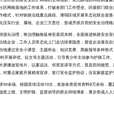
社区网格落地的工作体系，打破各部门工作壁垒。区级部门联合
作模式，针对铁路沿线重点路段、薄弱区域开展常态化联合巡查
化压实行业、属地、企业三方责任，形成齐抓共管的安全治理格
头治理，将治理触角延伸至基层末梢，全面推进铁路安全宣传
沿线企业，工作人员常态化上门走访排查隐患，督促企业落实自
当地通过安全小课堂、主题班会、知识竞赛、黑板报等多种形式
同时开展评优、征文等主题活动，引导青少年主动参与护路工作
大屏播放宣传片、以案说法、邻里宣讲等方式，普及田间烧荒、
，对重点家庭开展精准宣讲、签订安全监护协议，压实家庭监护
0余场、校园宣传活动10次，发放各类宣传资料8万余份，覆盖
隐患上报、文明护路、监督劝导的群众持续增多，逐步形成人人