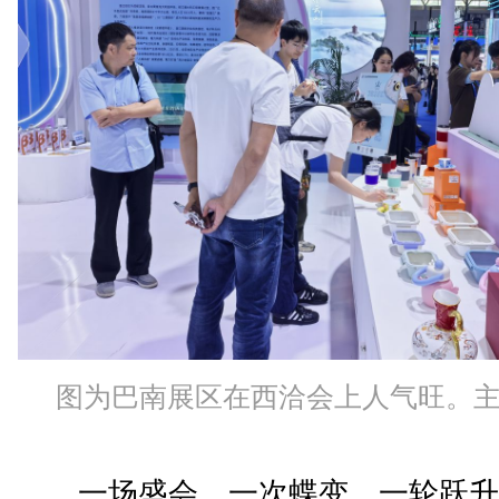
图为巴南展区在西洽会上人气旺。
一场盛会，一次蝶变，一轮跃升