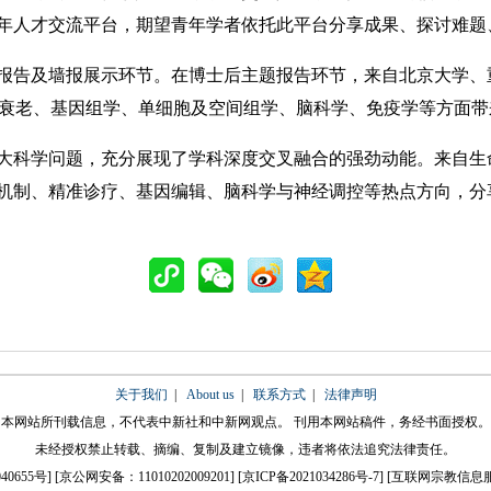
年人才交流平台，期望青年学者依托此平台分享成果、探讨难题
告及墙报展示环节。在博士后主题报告环节，来自北京大学、
与衰老、基因组学、单细胞及空间组学、脑科学、免疫学等方面
科学问题，充分展现了学科深度交叉融合的强劲动能。来自生
机制、精准诊疗、基因编辑、脑科学与神经调控等热点方向，分享
关于我们
|
About us
|
联系方式
|
法律声明
本网站所刊载信息，不代表中新社和中新网观点。 刊用本网站稿件，务经书面授权。
未经授权禁止转载、摘编、复制及建立镜像，违者将依法追究法律责任。
40655号
] [
京公网安备：11010202009201
] [
京ICP备2021034286号-7
] [
互联网宗教信息服务许可