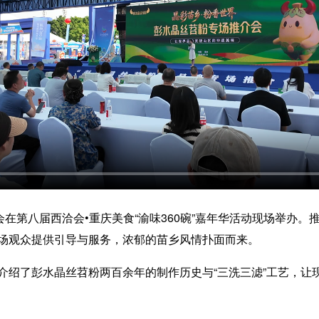
在第八届西洽会•重庆美食“渝味360碗”嘉年华活动现场举办。
场观众提供引导与服务，浓郁的苗乡风情扑面而来。
了彭水晶丝苕粉两百余年的制作历史与“三洗三滤”工艺，让