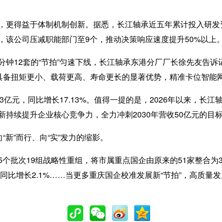
得益于体制机制创新。据悉，长江轴承近五年累计投入研发资金
，该公司压减职能部门至9个，推动决策响应速度提升50%以上
12套的“节拍”匀速下线，长江轴承东港分厂厂长徐先友告诉
品具备扭矩更小、载荷更高、寿命更长的显著优势，精准卡位智能
3亿元，同比增长17.13%。值得一提的是，2026年以来，长
持续提升企业核心竞争力，全力冲刺2030年营收50亿元的目
新”而行、向“实”发力的缩影。
次19组战略性重组，将市属重点国企由原来的51家整合为33
同比增长2.1%……当更多重庆国企校准发展新“节拍”，高质量发展