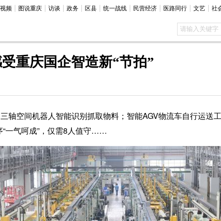
视频
图说重庆
访谈
政务
区县
统一战线
民营经济
医路同行
文艺
社
感受重庆国企智造新“节拍”
)三轴空间机器人智能识别抓取物料；智能AGV物流车自行运送
“一气呵成”，仅需8人值守……