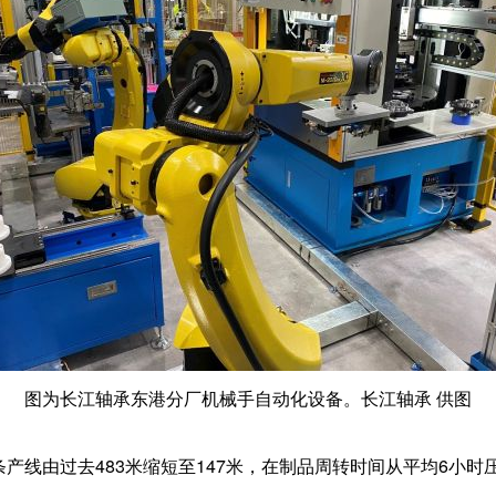
图为长江轴承东港分厂机械手自动化设备。长江轴承 供图
线由过去483米缩短至147米，在制品周转时间从平均6小时