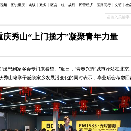
视频
图说重庆
访谈
政务
区县
统一战线
民营经济
医路同行
文艺
社
重庆秀山“上门揽才”凝聚青年力量
)“没想到家乡会专门来看望。”近日，“青春兴秀”城市驿站在北
庆秀山籍学子感慨家乡发展潜变化的同时表示，毕业后会考虑回家