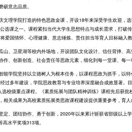
磨砺意志品质。
理学院打造的特色思政金课，开设18年来深受学生欢迎，选课“
的公选课之一。课程紧扣当代大学生思想特点与成长需求，打破传
，将爱国情怀、心理健康、意志锤炼、责任担当等育人目标融入
山、卫星湖等校内外场地，开设团队文化设计、信任背摔、高
协作、创新创造、社会责任等思政元素，细化到每一堂课、每一
能学院坚持以立德树人为根本任务，以课程思政为抓手，以特色
。经过多年建设，学院思政教育与专业培养深度融合成效显著。目
门入选校级重点课程。《素质拓展与团队精神训练》课程先后获批
，相关成果为高校素质拓展类思政课程建设提供重要参考，育人
、团结协作、勇于创新，2020年以来累计斩获省部级以上学科
等高水平奖项313项。