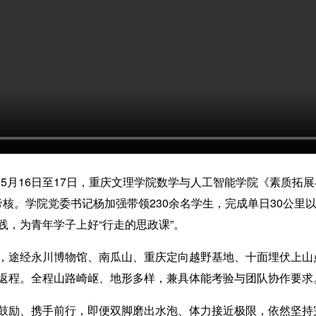
5月16日至17日，重庆文理学院数学与人工智能学院《素质拓
练与考核。学院党委书记杨加强带领230余名学生，完成单日30公
践，为青年学子上好“行走的思政课”。
途经永川博物馆、南瓜山、重庆定向越野基地、十面埋伏上山
返程。全程山路崎岖、地形多样，兼具体能考验与团队协作要求
励、携手前行，即便双脚磨出水泡、体力接近极限，依然坚持