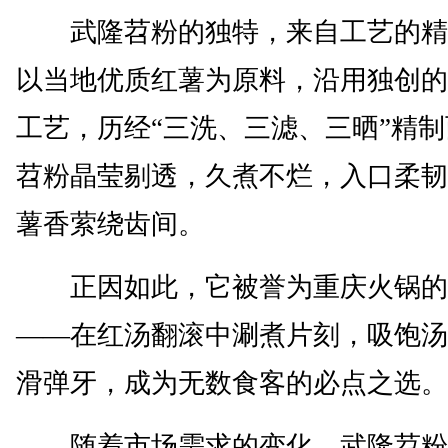
武隆苕粉的独特，来自工艺的精
以当地优质红薯为原料，沿用独创的“
工艺，历经“三洗、三滤、三晒”精
苕粉晶莹剔透，久煮不烂，入口柔韧
薯香萦绕齿间。
正因如此，它被誉为重庆火锅的“
——在红汤翻滚中涮煮片刻，吸饱汤
滑弹牙，成为无数食客的必点之选。
随着市场需求的变化，武隆苕粉