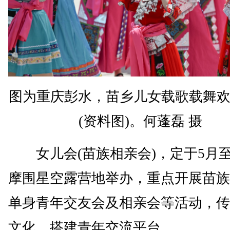
图为重庆彭水，苗乡儿女载歌载舞
(资料图)。何蓬磊 摄
女儿会(苗族相亲会)，定于5月至
摩围星空露营地举办，重点开展苗族
单身青年交友会及相亲会等活动，传
文化，搭建青年交流平台。