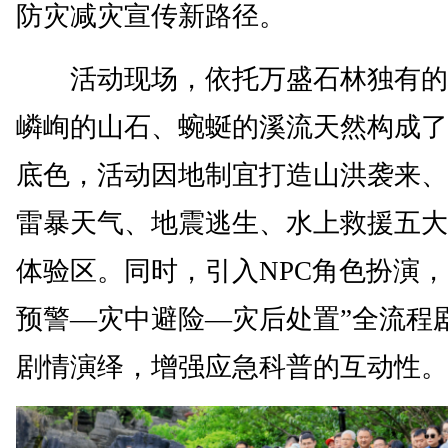
防灾减灾宣传新路径。
活动现场，依托万盛石林独有的
嶙峋的山石、蜿蜒的溪流天然构成了
底色，活动因地制宜打造山洪袭来、
雷暴天气、地震逃生、水上救援五大
体验区。同时，引入NPC角色扮演，
预警—灾中避险—灾后处置”全流程
剧情演绎，增强应急科普的互动性。