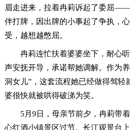
眉走进来，拉着冉莉诉起了委屈——
伴打牌，因出牌的小事起了争执，心
受，越想越憋屈。
冉莉连忙扶着婆婆坐下，耐心听
声安抚开导，承诺帮她调解。作为养
洞女儿”，这套流程她已经做得驾轻
婆很快就被哄得破涕为笑。
5月9日，母亲节前夕，冉莉带着
心红酒小镇景区过节。长江观景台上