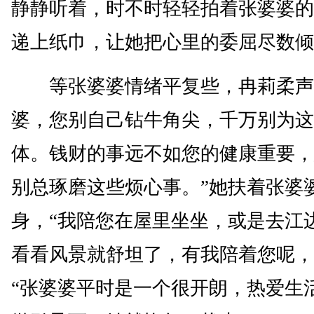
静静听着，时不时轻轻拍着张婆婆的
递上纸巾，让她把心里的委屈尽数倾
等张婆婆情绪平复些，冉莉柔声
婆，您别自己钻牛角尖，千万别为这
体。钱财的事远不如您的健康重要，
别总琢磨这些烦心事。”她扶着张婆
身，“我陪您在屋里坐坐，或是去江
看看风景就舒坦了，有我陪着您呢，
“张婆婆平时是一个很开朗，热爱生