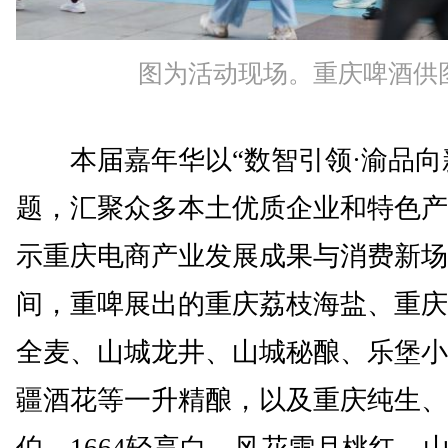
图为活动现场。重庆啤酒供
本届嘉年华以“数智引领·渝品向
题，汇聚众多本土优质企业和特色产
示重庆电商产业发展成果与消费新场
间，重啤展出的重庆荔枝海盐、重庆
全麦、山城龙井、山城秘酿、乐堡小
疆酒花等一升精酿，以及重庆纯生、
伯、1664轻享白、风花雪月桃红、