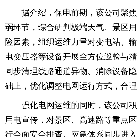
据介绍，保电前期，该公司聚焦
弱环节，综合研判极端天气、景区用
险因素，组织运维力量对变电站、输
电变压器等设备开展全方位巡检与精
同步清理线路通道异物、消除设备隐
础上，优化调整电网运行方式，合理
强化电网运维的同时，该公司积
用电宣传，对景区、高速路等重点区
行全面安全排查。应急体系同步进入