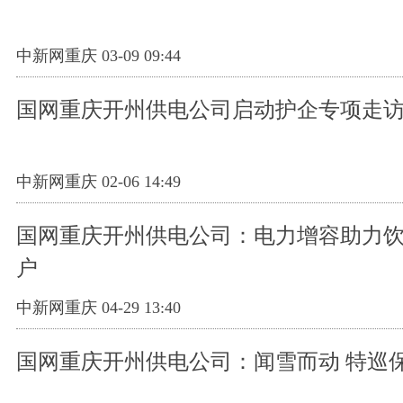
中新网重庆 03-09 09:44
国网重庆开州供电公司启动护企专项走
中新网重庆 02-06 14:49
国网重庆开州供电公司：电力增容助力
户
中新网重庆 04-29 13:40
国网重庆开州供电公司：闻雪而动 特巡