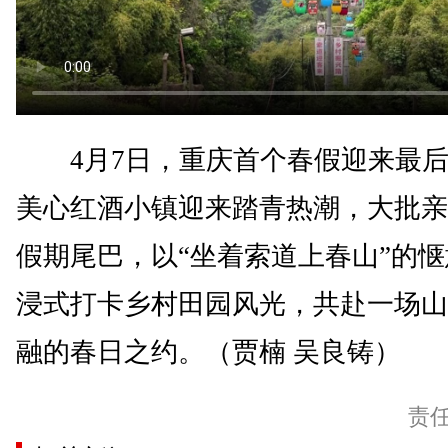
4月7日，重庆首个春假迎来最后
美心红酒小镇迎来踏青热潮，大批亲
假期尾巴，以“坐着索道上春山”的
浸式打卡乡村田园风光，共赴一场山
融的春日之约。（贾楠 吴良铸）
责