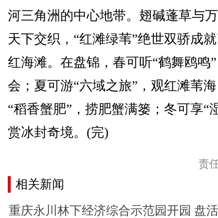
河三角洲的中心地带。翅碱蓬草与万
天下交织，“红滩绿苇”绝世双骄成
红海滩。在盘锦，春可听“鹤舞鸥鸣
会；夏可游“六域之旅”，观红滩苇
“稻香蟹肥”，捞肥蟹满篓；冬可享“
赏冰封奇境。(完)
责
相关新闻
重庆永川林下经济综合示范园开园 盘