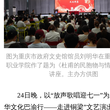
图为重庆市政府文史馆馆员刘明华在
职业学院作了题为《杜甫的民胞物与
讲座。主办方供图
24日晚，以“放声歌唱迎七一”为
华文化巴渝行——走进铜梁”文艺演