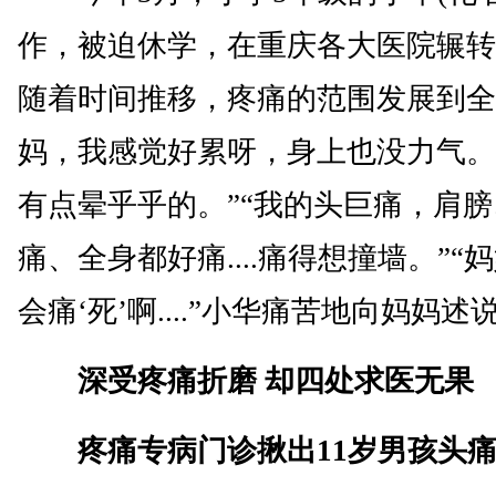
作，被迫休学，在重庆各大医院辗转
随着时间推移，疼痛的范围发展到全
妈，我感觉好累呀，身上也没力气。
有点晕乎乎的。”“我的头巨痛，肩
痛、全身都好痛....痛得想撞墙。”“
会痛‘死’啊....”小华痛苦地向妈妈述
深受疼痛折磨 却四处求医无果
疼痛专病门诊揪出11岁男孩头