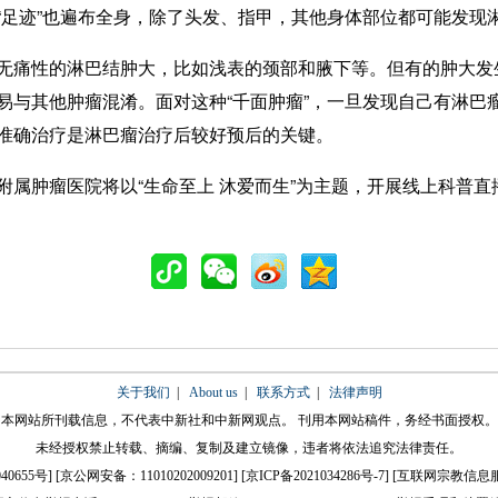
“足迹”也遍布全身，除了头发、指甲，其他身体部位都可能发现
痛性的淋巴结肿大，比如浅表的颈部和腋下等。但有的肿大发
易与其他肿瘤混淆。面对这种“千面肿瘤”，一旦发现自己有淋巴
准确治疗是淋巴瘤治疗后较好预后的关键。
肿瘤医院将以“生命至上 沐爱而生”为主题，开展线上科普直播
关于我们
|
About us
|
联系方式
|
法律声明
本网站所刊载信息，不代表中新社和中新网观点。 刊用本网站稿件，务经书面授权。
未经授权禁止转载、摘编、复制及建立镜像，违者将依法追究法律责任。
40655号
] [
京公网安备：11010202009201
] [
京ICP备2021034286号-7
] [
互联网宗教信息服务许可