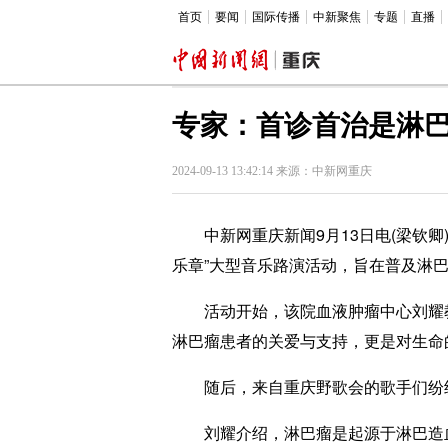
首页
要闻
国际传播
中新聚焦
专题
直播
专家：首诊首治是淋
2024-09-13 13:42:14 来源：中新网重庆
中新网重庆新闻9月13日电(梁钦卿)
乐章”大型音乐路演活动，旨在普及淋
活动开始，该院血液肿瘤中心刘耀教
淋巴瘤患者的关爱与支持，更是对生命
随后，来自重庆野歌会的歌手们纷纷
刘耀介绍，淋巴瘤是起源于淋巴造血