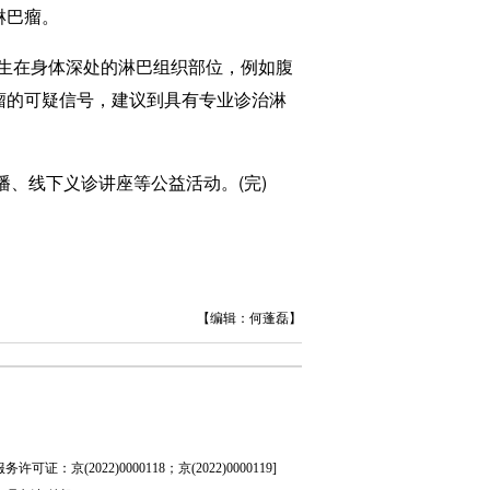
淋巴瘤。
生在身体深处的淋巴组织部位，例如腹
瘤的可疑信号，建议到具有专业诊治淋
、线下义诊讲座等公益活动。(完)
【编辑：何蓬磊】
证：京(2022)0000118；京(2022)0000119
]