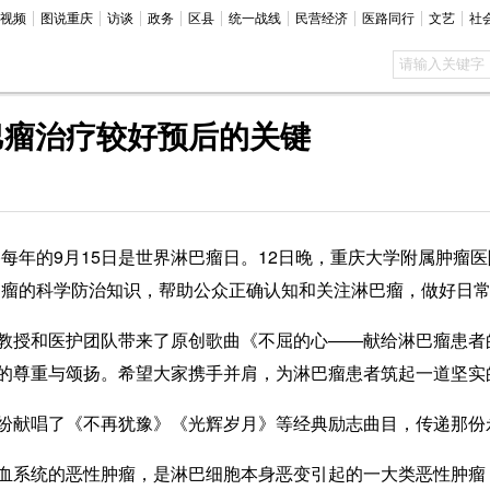
视频
图说重庆
访谈
政务
区县
统一战线
民营经济
医路同行
文艺
社
巴瘤治疗较好预后的关键
每年的9月15日是世界淋巴瘤日。12日晚，重庆大学附属肿瘤
巴瘤的科学防治知识，帮助公众正确认知和关注淋巴瘤，做好日
授和医护团队带来了原创歌曲《不屈的心——献给淋巴瘤患者
的尊重与颂扬。希望大家携手并肩，为淋巴瘤患者筑起一道坚实
献唱了《不再犹豫》《光辉岁月》等经典励志曲目，传递那份
系统的恶性肿瘤，是淋巴细胞本身恶变引起的一大类恶性肿瘤