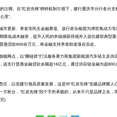
暖的注脚。在“红岩先锋”榜样机制引领下，建行重庆市分行各分
公里”。
市更新、养老等民生金融赛道。该行牵头银团为博世氢动力等
长期限低成本融资，提升人民的幸福感获得感并入选住建部典型案
普惠贷款600余万元，将金融支持养老助老落在实处。
网点，以“圈链群”打法服务赛力斯集团新能源汽车链主及供应
，该支行普惠金融贷款余额超16亿元，通过供应链金融为超80
，以党建引领高质量发展，这是对“红岩先锋”党建品牌聚人
一方柜台，“红岩先锋”四个字所承载的，从来不只是品牌之名，
完)