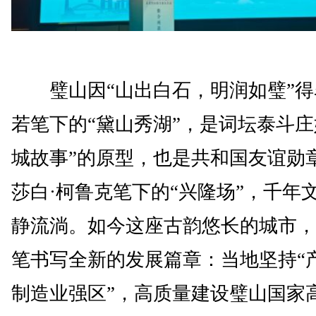
璧山因“山出白石，明润如璧”得
若笔下的“黛山秀湖”，是词坛泰斗庄
城故事”的原型，也是共和国友谊勋
莎白·柯鲁克笔下的“兴隆场”，千年
静流淌。如今这座古韵悠长的城市，
笔书写全新的发展篇章：当地坚持“
制造业强区”，高质量建设璧山国家