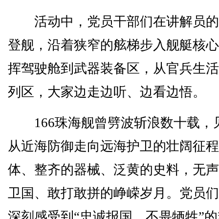
活动中，党员干部们在讲解员的
登舰，沿着狭窄的舷梯步入舰艇核心
挥驾驶舱到武器装备区，从官兵生活
列区，大家边走边听、边看边悟。
166珠海舰曾劈波斩浪数十载，
从近海防御走向远海护卫的壮阔征程
体、整齐的器械、泛黄的史料，无声
卫国、敢打敢拼的峥嵘岁月。党员们
深刻感受到“忠诚报国、不畏牺牲”