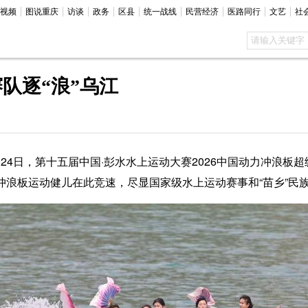
视频
图说重庆
访谈
政务
区县
统一战线
民营经济
医路同行
文艺
社
队逐“浪”乌江
24日，第十五届中国·彭水水上运动大赛2026中国动力冲浪板超
力冲浪板运动健儿在此竞速，尽显国家级水上运动赛事和“苗乡”民