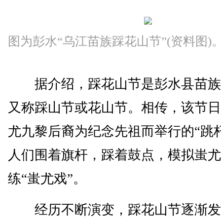
图为彭水“乌江苗族踩花山节”(资料图)
据介绍，踩花山节是彭水县苗族
又称踩山节或花山节。相传，该节日
尤九黎后裔为纪念先祖而举行的“跳
人们围着旗杆，踩着鼓点，模拟蚩尤
练“蚩尤戏”。
经历不断演变，踩花山节逐渐发