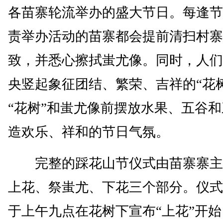
各苗寨轮流举办的盛大节日。每逢节
责举办活动的苗寨都会提前清扫村寨
致，并悉心擦拭蚩尤像。同时，人们
央竖起象征团结、繁荣、吉祥的“花
“花树”和蚩尤像前摆放水果、五谷
造欢乐、祥和的节日气氛。
完整的踩花山节仪式由苗寨寨主
上花、祭蚩尤、下花三个部分。仪式
于上午九点在花树下宣布“上花”开