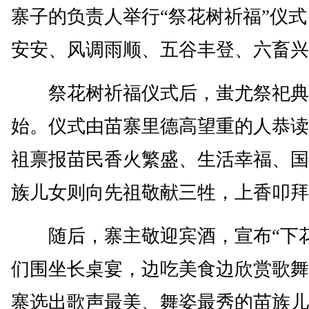
寨子的负责人举行“祭花树祈福”仪
安安、风调雨顺、五谷丰登、六畜兴
祭花树祈福仪式后，蚩尤祭祀典
始。仪式由苗寨里德高望重的人恭读
祖禀报苗民香火繁盛、生活幸福、国
族儿女则向先祖敬献三牲，上香叩拜
随后，寨主敬迎宾酒，宣布“下花
们围坐长桌宴，边吃美食边欣赏歌舞
寨选出歌声最美、舞姿最秀的苗族儿