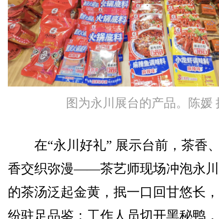
图为永川展台的产品。陈媛 
在“永川好礼” 展示台前，茶香
香交织弥漫——茶艺师现场冲泡永川
的茶汤泛起金黄，抿一口回甘悠长，
纷驻足品鉴；工作人员切开黑秘鸭，