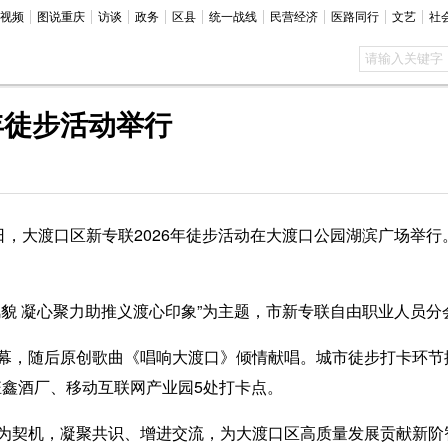
视频
图说重庆
访谈
政务
区县
统一战线
民营经济
医路同行
文艺
社
年徒步活动举行
日，大渡口区新专联2026年徒步活动在大渡口公园湖滨广场举
 凝心聚力助推义渡心印象”为主题，市新专联自由职业人员分会
，随后原创歌曲《唱响大渡口》倾情献唱。城市徒步打卡环节
钰鑫酒厂、移动互联网产业园5处打卡点。
机，凝聚共识、增进交流，为大渡口区高质量发展贡献新阶智