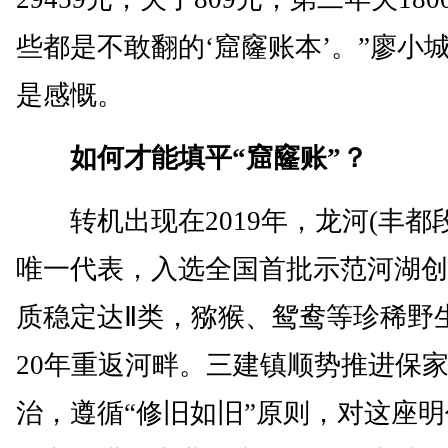
些都是不敢翻的‘窟窿账本’。”廖小
是感慨。
如何才能填平“窟窿账”？
转机出现在2019年，龙河(丰都
唯一代表，入选全国首批示范河湖创
质稳定达Ⅱ类，猕猴、鸳鸯等珍稀野
20年重返河畔。三建镇顺势推进保
治，遵循“修旧如旧”原则，对这座