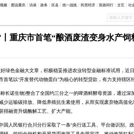
视频
图说重庆
访谈
政务
区县
统一战线
民营经济
医路同行
文艺
社
”丨重庆市首笔“酿酒废渣变身水产饲
好绿色金融大文章，积极稳妥推进农业转型金融标准试用，近
市首笔以“开发替代动物蛋白”为核心的转型贷款，有力支持辖区
长诺生物)整合了全国约三分之一的啤酒鲜酵母资源，通过深
减少运输碳排放、降低养殖抗生素使用，从而实现废弃物高值化
获得融资升级酶解工艺、扩大产能。
人民银行合川分行采取了一条“央行送工具、平台做识别、政
调研，组织金融机构开展货币政策工具专题宣讲，推动政策红利直