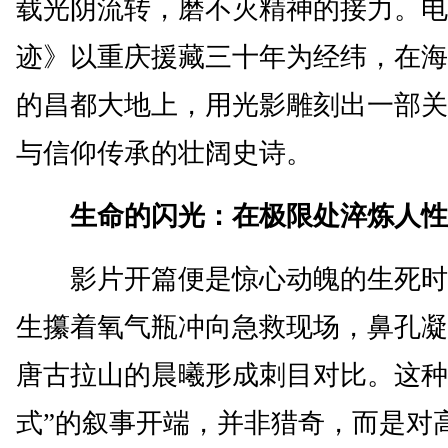
载光阴流转，磨不灭精神的接力。电
迹》以重庆援藏三十年为经纬，在海拔
的昌都大地上，用光影雕刻出一部关
与信仰传承的壮阔史诗。
生命的闪光：在极限处淬炼人性
影片开篇便是惊心动魄的生死时
生攥着氧气瓶冲向急救现场，鼻孔凝
唐古拉山的晨曦形成刺目对比。这种
式”的叙事开端，并非猎奇，而是对