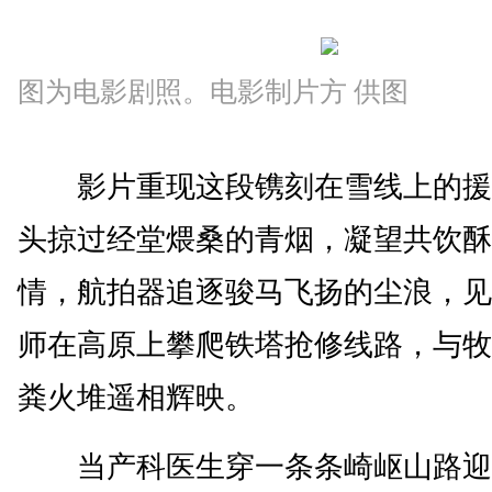
图为电影剧照。电影制片方 供图
影片重现这段镌刻在雪线上的援
头掠过经堂煨桑的青烟，凝望共饮酥
情，航拍器追逐骏马飞扬的尘浪，见
师在高原上攀爬铁塔抢修线路，与牧
粪火堆遥相辉映。
当产科医生穿一条条崎岖山路迎