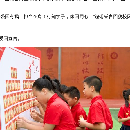
国有我，担当在肩！行知学子，家国同心！”铿锵誓言回荡校
爱国宣言。