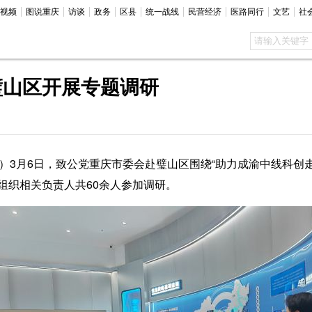
视频
图说重庆
访谈
政务
区县
统一战线
民营经济
医路同行
文艺
社
璧山区开展专题调研
3月6日，致公党重庆市委会赴璧山区围绕“助力成渝中线科创走
织相关负责人共60余人参加调研。‌