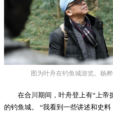
图为叶舟在钓鱼城游览。杨桦
在合川期间，叶舟登上有“上帝折
的钓鱼城。 “我看到一些讲述和史料