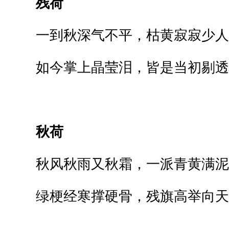
残荷
一到秋深气不平，枯黄寂寂少人
如今掌上晶莹泪，皆是当初剔透
秋荷
秋风秋雨又秋霜，一派青黄满泥
绿梗经寒撑硬骨，残旗高举向天