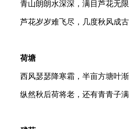
青山朗朗水深深，满目芦花无限
芦花岁岁难飞尽，几度秋风成古
荷塘
西风瑟瑟降寒霜，半亩方塘叶渐
纵然秋后荷将老，还有青青子满