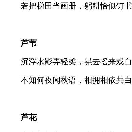
若把梯田当画册，躬耕恰似钉书
芦苇
沉浮水影弄轻柔，晃去摇来戏白
不知何夜闻秋语，相拥相依共白
芦花