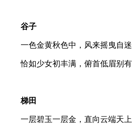
谷子
一色金黄秋色中，风来摇曳自迷
恰如少女初丰满，俯首低眉别有
梯田
一层碧玉一层金，直向云端天上