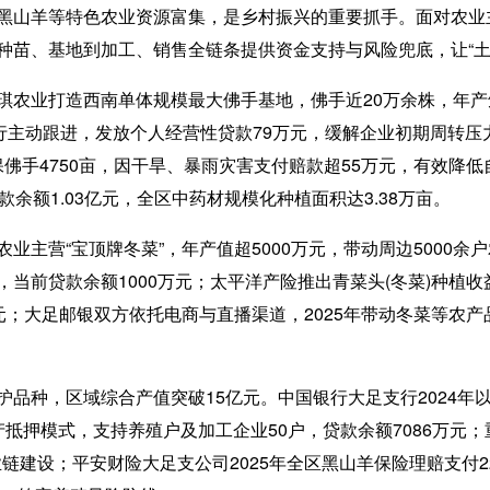
山羊等特色农业资源富集，是乡村振兴的重要抓手。面对农业
苗、基地到加工、销售全链条提供资金支持与风险兜底，让“土特
打造西南单体规模最大佛手基地，佛手近20万余株，年产鲜果12
商行主动跟进，发放个人经营性贷款79万元，缓解企业初期周转
承保佛手4750亩，因干旱、暴雨灾害支付赔款超55万元，有效降低
余额1.03亿元，全区中药材规模化种植面积达3.38万亩。
营“宝顶牌冬菜”，年产值超5000万元，带动周边5000余户
当前贷款余额1000万元；太平洋产险推出青菜头(冬菜)种植
万元；大足邮银双方依托电商与直播渠道，2025年带动冬菜等农产
种，区域综合产值突破15亿元。中国银行大足支行2024年以
抵押模式，支持养殖户及加工企业50户，贷款余额7086万元
链建设；平安财险大足支公司2025年全区黑山羊保险理赔支付22