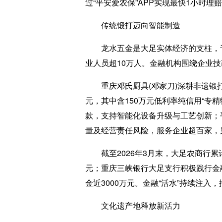
过“平安爱农保”APP实现最快1小时
传统锻打迈向智能制造
龙水五金是大足实体经济的支柱，千年
业人员超10万人。金融机构围绕企业技
重庆邓氏厨具(邓家刀)深耕非遗锻打
元，其中含150万元低利率纯信用“专
款，支持智能化设备升级与工艺创新；
量及经营责任风险，服务企业超百家，
截至2026年3月末，大足农商行累计
元；重庆三峡银行大足支行积极践行金融
金近3000万元。金融“活水”持续注
文化遗产地释放新活力