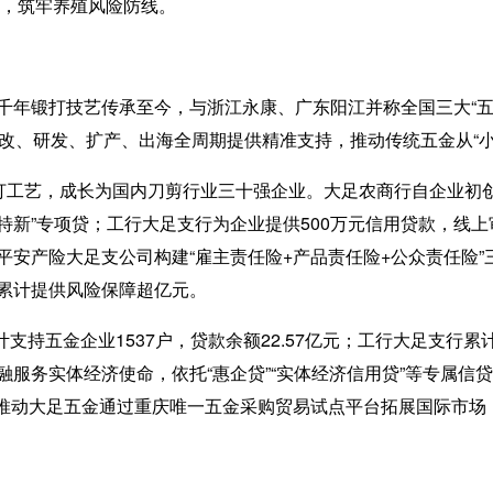
理赔，筑牢养殖风险防线。
锻打技艺传承至今，与浙江永康、广东阳江并称全国三大“五金之
改、研发、扩产、出海全周期提供精准支持，推动传统五金从“小作
工艺，成长为国内刀剪行业三十强企业。大足农商行自企业初创
精特新”专项贷；工行大足支行为企业提供500万元信用贷款，线
平安产险大足支公司构建“雇主责任险+产品责任险+公众责任险
累计提供风险保障超亿元。
支持五金企业1537户，贷款余额22.57亿元；工行大足支行累
服务实体经济使命，依托“惠企贷”“实体经济信用贷”等专属信
入，推动大足五金通过重庆唯一五金采购贸易试点平台拓展国际市