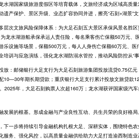
水湖国家级旅游度假区等培育载体，文旅经济成为区域高质量
动遗产保护、景区升级、业态扩容协同并进，擦亮“石刻+湖景”
次文旅风险保障体系：为大足石刻五大景区承保风景名胜区责
元；为龙水湖游船承保承运人责任险，每名乘客伤亡保额50万元、
游乐设施等场景，保额500万元，每人人身伤亡保额60万元、医
培训与应急演练，强化龙水湖防溺水管控，推动风险防控从“事后
：邮储银行大足支行为大足石刻旅游集团投放流贷0.75亿元，
10—30年期长期贷款；重庆银行大足支行累计投放文旅贷款1
。2025年，大足石刻购票人次超160万；龙水湖获评国家级汽
发展的根基。形成金融与产业良性互动、共生共荣的良好格局
下一步将持续引导金融机构扎根大足、深耕实体，围绕特色农
化服务、强化风控，以高质量金融供给助力大足打造渝西制造业