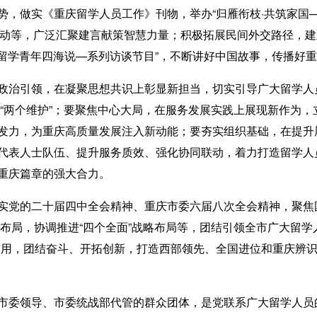
势，做实《重庆留学人员工作》刊物，举办“归雁衔枝·共筑家国
列活动等，广泛汇聚建言献策智慧力量；积极拓展民间外交路径，
“留学青年四海说—系列访谈节目”，不断讲好中国故事，传播好
引领，在凝聚思想共识上彰显新担当，切实引导广大留学人员
做到“两个维护”；要聚焦中心大局，在服务发展实践上展现新作为
发力，为重庆高质量发展注入新动能；要夯实组织基础，在提升
代表人士队伍、提升服务质效、强化协同联动，着力打造留学人
重庆篇章的强大合力。
的二十届四中全会精神、重庆市委六届八次全会精神，聚焦国
总体布局，协调推进“四个全面”战略布局等，团结引领全市广大留
作用，团结奋斗、开拓创新，打造西部领先、全国进位和重庆辨
委领导、市委统战部代管的群众团体，是党联系广大留学人员