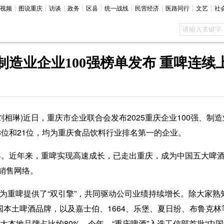
视频
图说重庆
访谈
政务
区县
统一战线
民营经济
医路同行
文艺
社
强、制造业企业100强榜单发布 重啤连续
刘相琳)近日，重庆市企业联合会发布2025重庆企业100强、制
38位和21位，均为重庆食品饮料行业排名第一的企业。
年。近年来，重啤实现高速成长，已走出重庆，成为中国五大啤酒
销售网络。
为重啤提供了“双引擎”，共同驱动公司业绩持续增长。除大家熟
国本土啤酒品牌，以及嘉士伯、1664、乐堡、夏日纷、布鲁克
两大本地品牌占比约80%。今年，“重庆啤酒”入选工信部首批“中国