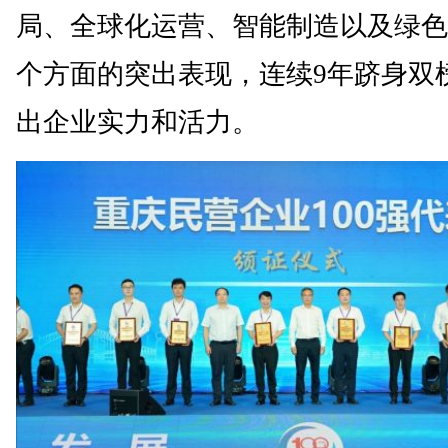
局、全球化运营、智能制造以及绿色
个方面的突出表现，连续9年跻身双
出企业实力和活力。