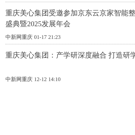
重庆美心集团受邀参加京东云京家智能整装
盛典暨2025发展年会
中新网重庆 01-17 21:23
重庆美心集团：产学研深度融合 打造研
中新网重庆 12-12 14:10