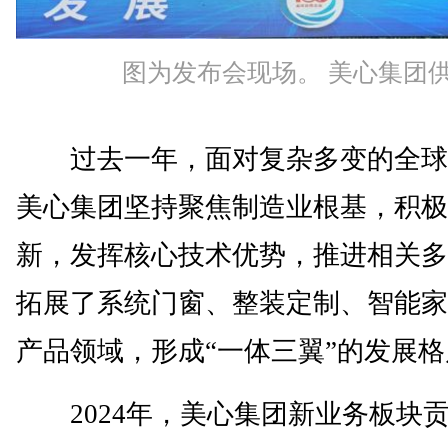
图为发布会现场。 美心集团
过去一年，面对复杂多变的全球
美心集团坚持聚焦制造业根基，积极
新，发挥核心技术优势，推进相关多
拓展了系统门窗、整装定制、智能家
产品领域，形成“一体三翼”的发展
2024年，美心集团新业务板块