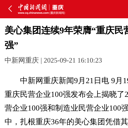
美心集团连续9年荣膺“重庆民
强”
中新网重庆 | 2025-09-21 16:10:23
中新网重庆新闻9月21日电 9月19
重庆民营企业100强发布会上揭晓了2
营企业100强和制造业民营企业100
中，扎根重庆36年的美心集团凭借