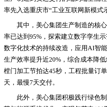
率先入选重庆市“工业互联网新模式
其中，美心集团生产制造的核心
率已达到95%，探索建立数字孪生
数字化技术的持续改造，应用AI智
生产效率提升近20%，综合成本降低约
樘门加工节拍达45秒，工程批量订单
天，最慢7天交付。
此外，美心集团积极践行绿色制