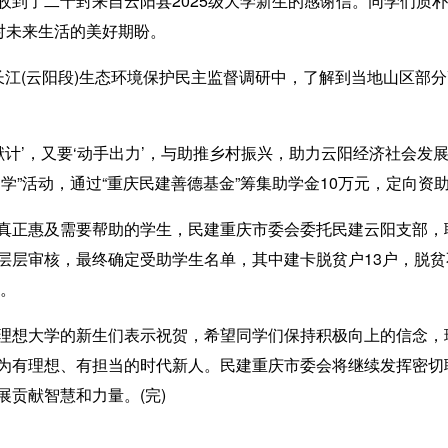
了二十封来自云阳县2025级大学新生的感谢信。同学们质朴
对未来生活的美好期盼。
(云阳段)生态环境保护民主监督调研中，了解到当地山区部分
计’，又要‘动手出力’，与助推乡村振兴，助力云阳经济社会发
学”活动，通过“重庆民建善德基金”筹集助学金10万元，定向资
正惠及需要帮助的学生，民建重庆市委会委托民建云阳支部，
层层审核，最终确定受助学生名单，其中建卡脱贫户13户，脱贫
生。
想大学的新生们表示祝贺，希望同学们保持积极向上的信念，
为有理想、有担当的时代新人。民建重庆市委会将继续发挥密切
贡献智慧和力量。(完)