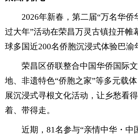
2026年新春，第二届“万名华侨
过大年”活动在荣昌万灵古镇拉开帷
球多国近200名侨胞沉浸式体验巴渝
荣昌区侨联整合中国华侨国际文
地、非遗特色“侨胞之家”等多元载
展沉浸式寻根文化活动，让乡愁看得
着、带得走。
近期，81名参与“亲情中华・中国