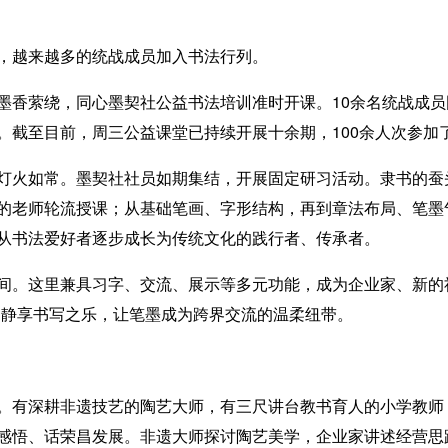
越来越多的统战成员加入书法行列。
香萦绕，同心墨契社公益书法培训准时开课。10余名统战成员
。截至目前，周三公益课堂已持续开展十余期，100余人次参加
火如常。墨契社社员如期集结，开展固定研习活动。隶书的蚕
的老师轮流授课；从基础笔画、字形结构，再到章法布局、笔墨
从书法爱好者逐步成长为传统文化的践行者、传承者。
。这里兼具习字、交流、展示等多元功能，成为企业家、新的社
、静享书写之乐，让笔墨成为跨界交流的温柔纽带。
有深耕非遗技艺的陶艺大师，有三尺讲台教书育人的小学教师
感悟、话荣昌发展。非遗大师探讨陶艺美学，企业家讲述经营思