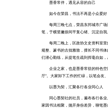
墨香常伴，遇见从容的自己
如今在荣昌，书法不再是小众爱好，
每周三晚七点，荣昌东邦城市广场墨
笔，于横竖撇捺间平复心绪、沉淀自我
每周二晚上，区政协文史资料室里灯
规整、篆书的古拙雅致，擅长不同书体
们潜心勤练，从提笔生疏到挥毫自如，
企业之家，也是墨香常驻的特色空间
厅”。大家卸下工作的忙碌，以笔会友
以墨为契，汇聚各行各业同心人
同心墨契社的社员，遍布各行各业。
家因书法相聚，抛开身份差异，聊笔墨