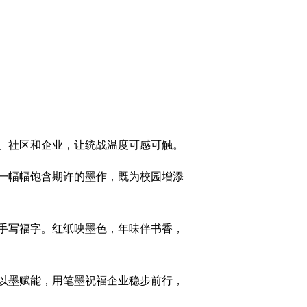
、社区和企业，让统战温度可感可触。
一幅幅饱含期许的墨作，既为校园增添
手写福字。红纸映墨色，年味伴书香，
以墨赋能，用笔墨祝福企业稳步前行，